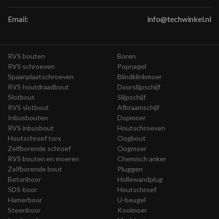
Email:
info@techwinkel.nl
RVS bouten
Boren
RVS schroeven
Popnagel
Spaanplaatschroeven
Blindklinkmoer
RVS houtdraadbout
Doorslijpschijf
Slotbout
Slijpschijf
RVS slotbout
Afbraamschijf
Inbusbouten
Dopmoer
RVS inbusbout
Houtschroeven
Houtschroef torx
Oogbout
Zelfborende schroef
Oogmoer
RVS bouten en moeren
Chemisch anker
Zelfborende bout
Pluggen
Betonboor
Hollewandplug
SDS-boor
Houtschroef
Hamerboor
U-beugel
Steenboor
Kooimoer