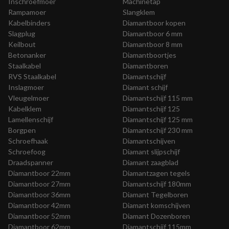
Inschroefmoer
Machinetap
Rampamoer
Slangklem
Kabelbinders
Diamantboor kopen
Slagplug
Diamantboor 6 mm
Keilbout
Diamantboor 8 mm
Betonanker
Diamantboortjes
Staalkabel
Diamantboren
RVS Staalkabel
Diamantschijf
Inslagmoer
Diamant schijf
Vleugelmoer
Diamantschijf 115 mm
Kabelklem
Diamantschijf 125
Lamellenschijf
Diamantschijf 125 mm
Borgpen
Diamantschijf 230 mm
Schroefhaak
Diamantschijven
Schroefoog
Diamant slijpschijf
Draadspanner
Diamant zaagblad
Diamantboor 22mm
Diamantzagen tegels
Diamantboor 27mm
Diamantschijf 180mm
Diamantboor 36mm
Diamant Tegelboren
Diamantboor 42mm
Diamant komschijven
Diamantboor 52mm
Diamant Dozenboren
Diamantboor 62mm
Diamantschijf 115mm