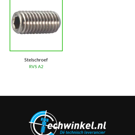
Stelschroef
RVS A2