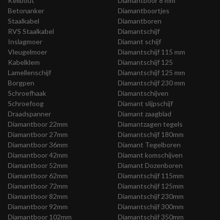
Keilbout
Diamantboor 8 mm
Betonanker
Diamantboortjes
Staalkabel
Diamantboren
RVS Staalkabel
Diamantschijf
Inslagmoer
Diamant schijf
Vleugelmoer
Diamantschijf 115 mm
Kabelklem
Diamantschijf 125
Lamellenschijf
Diamantschijf 125 mm
Borgpen
Diamantschijf 230 mm
Schroefhaak
Diamantschijven
Schroefoog
Diamant slijpschijf
Draadspanner
Diamant zaagblad
Diamantboor 22mm
Diamantzagen tegels
Diamantboor 27mm
Diamantschijf 180mm
Diamantboor 36mm
Diamant Tegelboren
Diamantboor 42mm
Diamant komschijven
Diamantboor 52mm
Diamant Dozenboren
Diamantboor 62mm
Diamantschijf 115mm
Diamantboor 72mm
Diamantschijf 125mm
Diamantboor 82mm
Diamantschijf 230mm
Diamantboor 92mm
Diamantschijf 300mm
Diamantboor 102mm
Diamantschijf 350mm