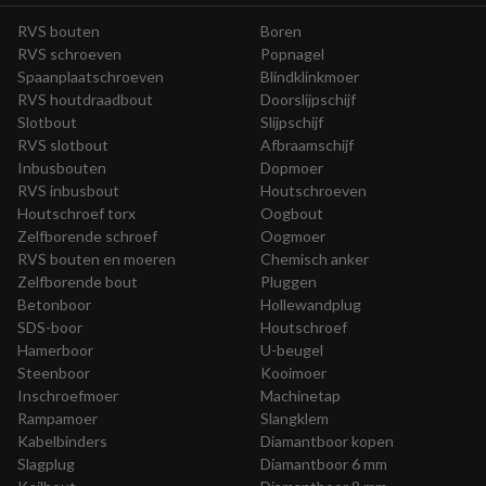
RVS bouten
Boren
RVS schroeven
Popnagel
Spaanplaatschroeven
Blindklinkmoer
RVS houtdraadbout
Doorslijpschijf
Slotbout
Slijpschijf
RVS slotbout
Afbraamschijf
Inbusbouten
Dopmoer
RVS inbusbout
Houtschroeven
Houtschroef torx
Oogbout
Zelfborende schroef
Oogmoer
RVS bouten en moeren
Chemisch anker
Zelfborende bout
Pluggen
Betonboor
Hollewandplug
SDS-boor
Houtschroef
Hamerboor
U-beugel
Steenboor
Kooimoer
Inschroefmoer
Machinetap
Rampamoer
Slangklem
Kabelbinders
Diamantboor kopen
Slagplug
Diamantboor 6 mm