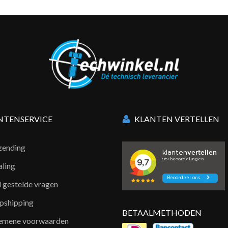
NTENSERVICE
KLANTEN VERTELLEN
zending
aling
l gestelde vragen
pshipping
BETAALMETHODEN
emene voorwaarden