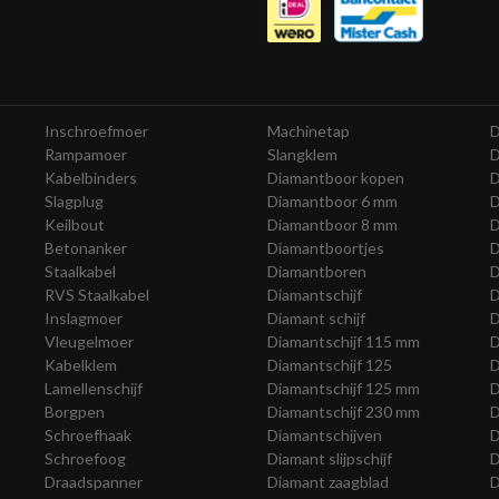
Inschroefmoer
Machinetap
D
Rampamoer
Slangklem
D
Kabelbinders
Diamantboor kopen
D
Slagplug
Diamantboor 6 mm
D
Keilbout
Diamantboor 8 mm
D
Betonanker
Diamantboortjes
D
Staalkabel
Diamantboren
D
RVS Staalkabel
Diamantschijf
D
Inslagmoer
Diamant schijf
D
Vleugelmoer
Diamantschijf 115 mm
D
Kabelklem
Diamantschijf 125
D
Lamellenschijf
Diamantschijf 125 mm
D
Borgpen
Diamantschijf 230 mm
D
Schroefhaak
Diamantschijven
D
Schroefoog
Diamant slijpschijf
D
Draadspanner
Diamant zaagblad
D