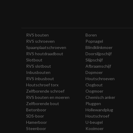
RVS bouten
Boren
RVS schroeven
Popnagel
Spaanplaatschroeven
Blindklinkmoer
RVS houtdraadbout
Doorslijpschijf
Slotbout
Slijpschijf
RVS slotbout
Afbraamschijf
Inbusbouten
Dopmoer
RVS inbusbout
Houtschroeven
Houtschroef torx
Oogbout
Zelfborende schroef
Oogmoer
RVS bouten en moeren
Chemisch anker
Zelfborende bout
Pluggen
Betonboor
Hollewandplug
SDS-boor
Houtschroef
Hamerboor
U-beugel
Steenboor
Kooimoer