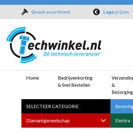
Groot
assortiment
Lage
prijzen
Home
Bedrijvenkorting
Verzendin
& Snel Bestellen
&
Bezorging
SELECTEER CATEGORIE
Bevestig
Diamantgereedschap
Elektra