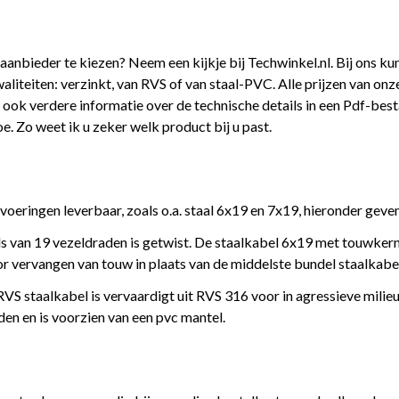
aanbieder te kiezen? Neem een kijkje bij Techwinkel.nl. Bij ons ku
aliteiten: verzinkt, van RVS of van staal-PVC. Alle prijzen van onz
u ook verdere informatie over de technische details in een Pdf-best
. Zo weet ik u zeker welk product bij u past.
itvoeringen leverbaar, zoals o.a. staal 6x19 en 7x19, hieronder geve
 van 19 vezeldraden is getwist. De staalkabel 6x19 met touwkern
or vervangen van touw in plaats van de middelste bundel staalkabe
n RVS staalkabel is vervaardigt uit RVS 316 voor in agressieve mil
en en is voorzien van een pvc mantel.