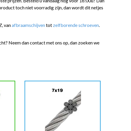
rpste prijzen. Besteld u vandaag nog voor 16:00u? Dan
oduct toch niet voorradig zijn, dan wordt dit netjes
Z, van
afbraamschijven
tot
zelfborende schroeven
.
zocht? Neem dan contact met ons op, dan zoeken we