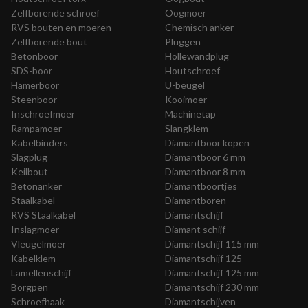
Zelfborende schroef
Oogmoer
RVS bouten en moeren
Chemisch anker
Zelfborende bout
Pluggen
Betonboor
Hollewandplug
SDS-boor
Houtschroef
Hamerboor
U-beugel
Steenboor
Kooimoer
Inschroefmoer
Machinetap
Rampamoer
Slangklem
Kabelbinders
Diamantboor kopen
Slagplug
Diamantboor 6 mm
Keilbout
Diamantboor 8 mm
Betonanker
Diamantboortjes
Staalkabel
Diamantboren
RVS Staalkabel
Diamantschijf
Inslagmoer
Diamant schijf
Vleugelmoer
Diamantschijf 115 mm
Kabelklem
Diamantschijf 125
Lamellenschijf
Diamantschijf 125 mm
Borgpen
Diamantschijf 230 mm
Schroefhaak
Diamantschijven