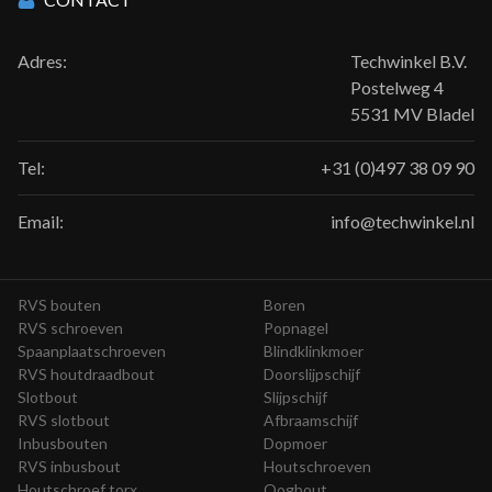
Adres:
Techwinkel B.V.
Postelweg 4
5531 MV Bladel
Tel:
+31 (0)497 38 09 90
Email:
info@techwinkel.nl
RVS bouten
Boren
RVS schroeven
Popnagel
Spaanplaatschroeven
Blindklinkmoer
RVS houtdraadbout
Doorslijpschijf
Slotbout
Slijpschijf
RVS slotbout
Afbraamschijf
Inbusbouten
Dopmoer
RVS inbusbout
Houtschroeven
Houtschroef torx
Oogbout