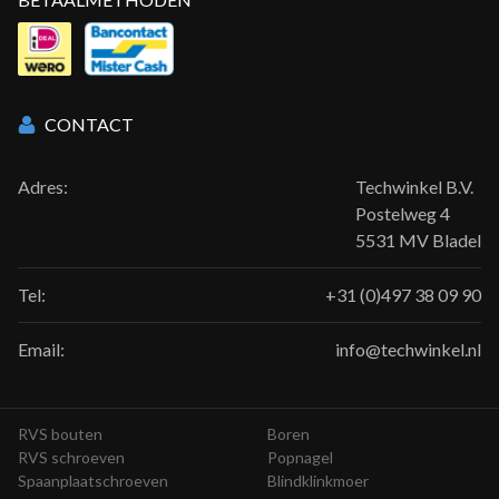
CONTACT
Adres:
Techwinkel B.V.
Postelweg 4
5531 MV Bladel
Tel:
+31 (0)497 38 09 90
Email:
info@techwinkel.nl
RVS bouten
Boren
RVS schroeven
Popnagel
Spaanplaatschroeven
Blindklinkmoer