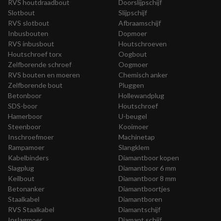
RVS houtdraadbout
Doorslijpschijf
Slotbout
Slijpschijf
RVS slotbout
Afbraamschijf
Inbusbouten
Dopmoer
RVS inbusbout
Houtschroeven
Houtschroef torx
Oogbout
Zelfborende schroef
Oogmoer
RVS bouten en moeren
Chemisch anker
Zelfborende bout
Pluggen
Betonboor
Hollewandplug
SDS-boor
Houtschroef
Hamerboor
U-beugel
Steenboor
Kooimoer
Inschroefmoer
Machinetap
Rampamoer
Slangklem
Kabelbinders
Diamantboor kopen
Slagplug
Diamantboor 6 mm
Keilbout
Diamantboor 8 mm
Betonanker
Diamantboortjes
Staalkabel
Diamantboren
RVS Staalkabel
Diamantschijf
Inslagmoer
Diamant schijf