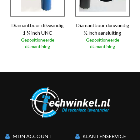
Diamantboor dikwandig
Diamantboor dunwandig
1 ¼ inch UNC
½ inch aansluiting
Gepositioneerde
Gepositioneerde
diamantinleg
diamantinleg
MIJN ACCOUNT
KLANTENSERVICE