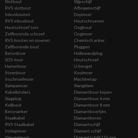
Slotbout
Slijpschijf
RVS slotbout
Afbraamschijf
Inbusbouten
Dopmoer
RVS inbusbout
Houtschroeven
Houtschroef torx
Oogbout
Zelfborende schroef
Oogmoer
RVS bouten en moeren
Chemisch anker
Zelfborende bout
Pluggen
Betonboor
Hollewandplug
SDS-boor
Houtschroef
Hamerboor
U-beugel
Steenboor
Kooimoer
Inschroefmoer
Machinetap
Rampamoer
Slangklem
Kabelbinders
Diamantboor kopen
Slagplug
Diamantboor 6 mm
Keilbout
Diamantboor 8 mm
Betonanker
Diamantboortjes
Staalkabel
Diamantboren
RVS Staalkabel
Diamantschijf
Inslagmoer
Diamant schijf
Vleugelmoer
Diamantschijf 115 mm