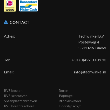
CONTACT
Adres:
Techwinkel B.V.
Postelweg 4
5531 MV Bladel
Tel:
+31 (0)497 38 09 90
Email:
info@techwinkel.nl
RVS bouten
Boren
RVS schroeven
Popnagel
Spaanplaatschroeven
Blindklinkmoer
RVS houtdraadbout
Doorslijpschijf