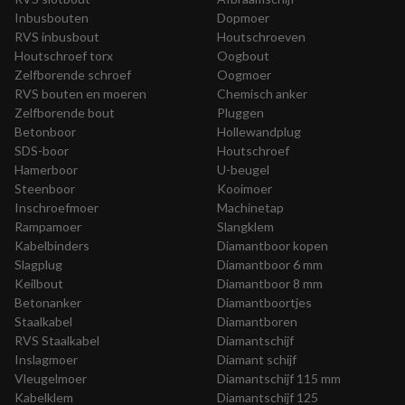
Inbusbouten
Dopmoer
RVS inbusbout
Houtschroeven
Houtschroef torx
Oogbout
Zelfborende schroef
Oogmoer
RVS bouten en moeren
Chemisch anker
Zelfborende bout
Pluggen
Betonboor
Hollewandplug
SDS-boor
Houtschroef
Hamerboor
U-beugel
Steenboor
Kooimoer
Inschroefmoer
Machinetap
Rampamoer
Slangklem
Kabelbinders
Diamantboor kopen
Slagplug
Diamantboor 6 mm
Keilbout
Diamantboor 8 mm
Betonanker
Diamantboortjes
Staalkabel
Diamantboren
RVS Staalkabel
Diamantschijf
Inslagmoer
Diamant schijf
Vleugelmoer
Diamantschijf 115 mm
Kabelklem
Diamantschijf 125