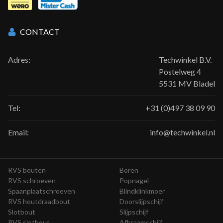
CONTACT
Adres:
Techwinkel B.V.
Postelweg 4
5531 MV Bladel
Tel:
+31 (0)497 38 09 90
Email:
info@techwinkel.nl
RVS bouten
Boren
RVS schroeven
Popnagel
Spaanplaatschroeven
Blindklinkmoer
RVS houtdraadbout
Doorslijpschijf
Slotbout
Slijpschijf
RVS slotbout
Afbraamschijf