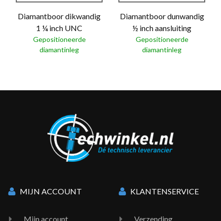
Diamantboor dikwandig
Diamantboor dunwandig
1 ¼ inch UNC
½ inch aansluiting
Gepositioneerde
Gepositioneerde
diamantinleg
diamantinleg
MIJN ACCOUNT
KLANTENSERVICE
Mijn account
Verzending