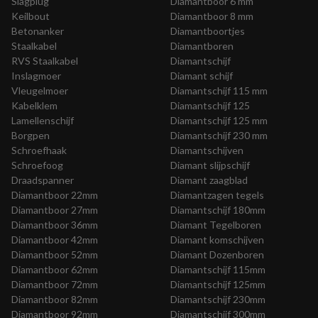
Slagplug
Diamantboor 6 mm
Keilbout
Diamantboor 8 mm
Betonanker
Diamantboortjes
Staalkabel
Diamantboren
RVS Staalkabel
Diamantschijf
Inslagmoer
Diamant schijf
Vleugelmoer
Diamantschijf 115 mm
Kabelklem
Diamantschijf 125
Lamellenschijf
Diamantschijf 125 mm
Borgpen
Diamantschijf 230 mm
Schroefhaak
Diamantschijven
Schroefoog
Diamant slijpschijf
Draadspanner
Diamant zaagblad
Diamantboor 22mm
Diamantzagen tegels
Diamantboor 27mm
Diamantschijf 180mm
Diamantboor 36mm
Diamant Tegelboren
Diamantboor 42mm
Diamant komschijven
Diamantboor 52mm
Diamant Dozenboren
Diamantboor 62mm
Diamantschijf 115mm
Diamantboor 72mm
Diamantschijf 125mm
Diamantboor 82mm
Diamantschijf 230mm
Diamantboor 92mm
Diamantschijf 300mm