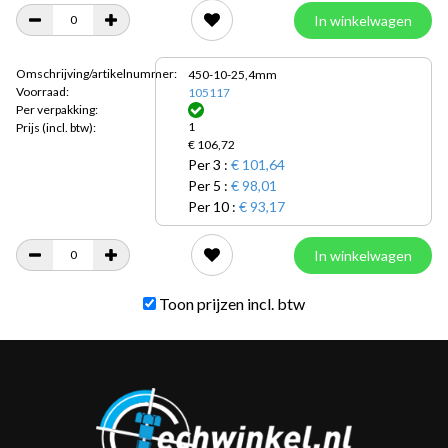
In winkelwagen
Omschrijving/artikelnummer:
450-10-25,4mm
Voorraad:
105117
Per verpakking:
1
Prijs
(incl. btw):
€ 106,72
Per 3 :
€ 101,64
Per 5 :
€ 98,01
Per 10 :
€ 93,17
In winkelwagen
Toon prijzen incl. btw