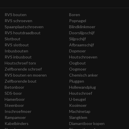
RVS bouten
Boren
RVS schroeven
Popnagel
Spaanplaatschroeven
Blindklinkmoer
RVS houtdraadbout
Doorslijpschijf
Slotbout
Slijpschijf
RVS slotbout
Afbraamschijf
Inbusbouten
Dopmoer
RVS inbusbout
Houtschroeven
Houtschroef torx
Oogbout
Zelfborende schroef
Oogmoer
RVS bouten en moeren
Chemisch anker
Zelfborende bout
Pluggen
Betonboor
Hollewandplug
SDS-boor
Houtschroef
Hamerboor
U-beugel
Steenboor
Kooimoer
Inschroefmoer
Machinetap
Rampamoer
Slangklem
Kabelbinders
Diamantboor kopen