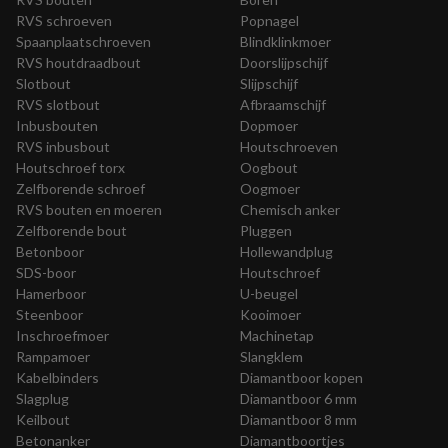
RVS schroeven
Popnagel
Spaanplaatschroeven
Blindklinkmoer
RVS houtdraadbout
Doorslijpschijf
Slotbout
Slijpschijf
RVS slotbout
Afbraamschijf
Inbusbouten
Dopmoer
RVS inbusbout
Houtschroeven
Houtschroef torx
Oogbout
Zelfborende schroef
Oogmoer
RVS bouten en moeren
Chemisch anker
Zelfborende bout
Pluggen
Betonboor
Hollewandplug
SDS-boor
Houtschroef
Hamerboor
U-beugel
Steenboor
Kooimoer
Inschroefmoer
Machinetap
Rampamoer
Slangklem
Kabelbinders
Diamantboor kopen
Slagplug
Diamantboor 6 mm
Keilbout
Diamantboor 8 mm
Betonanker
Diamantboortjes