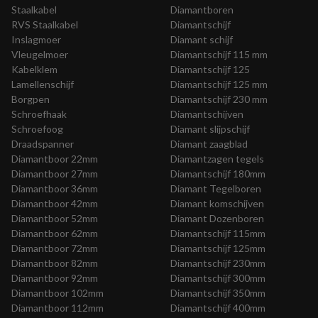
Staalkabel
Diamantboren
RVS Staalkabel
Diamantschijf
Inslagmoer
Diamant schijf
Vleugelmoer
Diamantschijf 115 mm
Kabelklem
Diamantschijf 125
Lamellenschijf
Diamantschijf 125 mm
Borgpen
Diamantschijf 230 mm
Schroefhaak
Diamantschijven
Schroefoog
Diamant slijpschijf
Draadspanner
Diamant zaagblad
Diamantboor 22mm
Diamantzagen tegels
Diamantboor 27mm
Diamantschijf 180mm
Diamantboor 36mm
Diamant Tegelboren
Diamantboor 42mm
Diamant komschijven
Diamantboor 52mm
Diamant Dozenboren
Diamantboor 62mm
Diamantschijf 115mm
Diamantboor 72mm
Diamantschijf 125mm
Diamantboor 82mm
Diamantschijf 230mm
Diamantboor 92mm
Diamantschijf 300mm
Diamantboor 102mm
Diamantschijf 350mm
Diamantboor 112mm
Diamantschijf 400mm