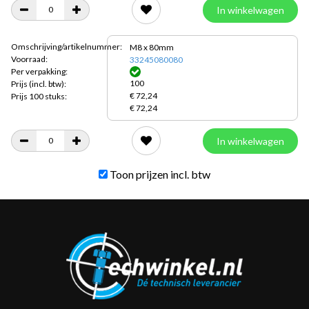
In winkelwagen
Omschrijving/artikelnummer:
M8 x 80mm
Voorraad:
33245080080
Per verpakking:
100
Prijs
(incl. btw):
€ 72,24
Prijs 100 stuks:
€ 72,24
In winkelwagen
Toon prijzen incl. btw