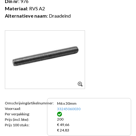
Din nr
: 976
Materiaal
: RVS A2
Alternatieve naam
: Draadeind
Omschrijving/artikelnummer:
M6 x 30mm
Voorraad:
33245060030
Per verpakking:
200
Prijs
(incl. btw):
€ 49,66
Prijs 100 stuks:
€ 24,83