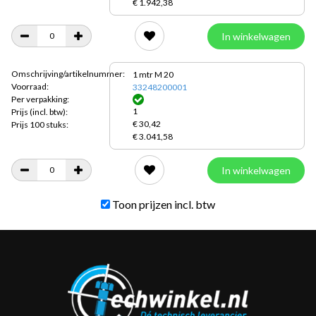
€ 1.942,38
In winkelwagen
Omschrijving/artikelnummer:
1 mtr M 20
Voorraad:
33248200001
Per verpakking:
1
Prijs
(incl. btw):
€ 30,42
Prijs 100 stuks:
€ 3.041,58
In winkelwagen
Toon prijzen incl. btw