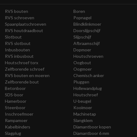
RVS bouten
Boren
RVS schroeven
Popnagel
Spaanplaatschroeven
Blindklinkmoer
RVS houtdraadbout
Doorslijpschijf
Slotbout
Slijpschijf
RVS slotbout
Afbraamschijf
Inbusbouten
Dopmoer
RVS inbusbout
Houtschroeven
Houtschroef torx
Oogbout
Zelfborende schroef
Oogmoer
RVS bouten en moeren
Chemisch anker
Zelfborende bout
Pluggen
Betonboor
Hollewandplug
SDS-boor
Houtschroef
Hamerboor
U-beugel
Steenboor
Kooimoer
Inschroefmoer
Machinetap
Rampamoer
Slangklem
Kabelbinders
Diamantboor kopen
Slagplug
Diamantboor 6 mm