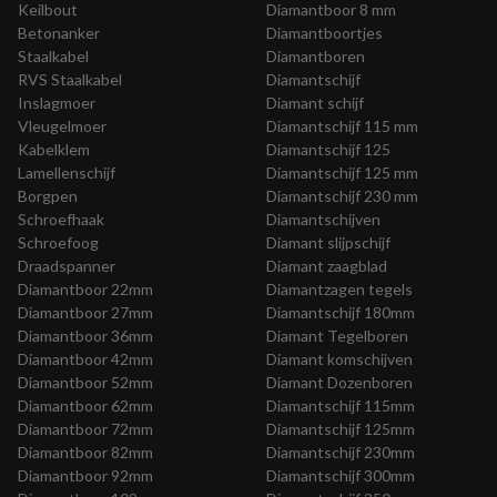
Keilbout
Diamantboor 8 mm
Betonanker
Diamantboortjes
Staalkabel
Diamantboren
RVS Staalkabel
Diamantschijf
Inslagmoer
Diamant schijf
Vleugelmoer
Diamantschijf 115 mm
Kabelklem
Diamantschijf 125
Lamellenschijf
Diamantschijf 125 mm
Borgpen
Diamantschijf 230 mm
Schroefhaak
Diamantschijven
Schroefoog
Diamant slijpschijf
Draadspanner
Diamant zaagblad
Diamantboor 22mm
Diamantzagen tegels
Diamantboor 27mm
Diamantschijf 180mm
Diamantboor 36mm
Diamant Tegelboren
Diamantboor 42mm
Diamant komschijven
Diamantboor 52mm
Diamant Dozenboren
Diamantboor 62mm
Diamantschijf 115mm
Diamantboor 72mm
Diamantschijf 125mm
Diamantboor 82mm
Diamantschijf 230mm
Diamantboor 92mm
Diamantschijf 300mm