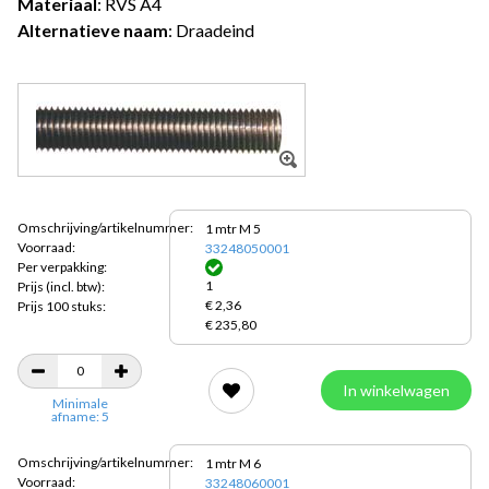
Materiaal
: RVS A4
Alternatieve naam
: Draadeind
Omschrijving/artikelnummer:
1 mtr M 5
Voorraad:
33248050001
Per verpakking:
1
Prijs
(incl. btw):
€ 2,36
Prijs 100 stuks:
€ 235,80
In winkelwagen
Minimale
afname: 5
Omschrijving/artikelnummer:
1 mtr M 6
Voorraad:
33248060001