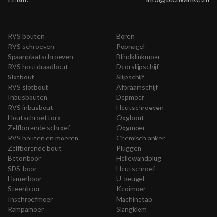
RVS bouten
Boren
RVS schroeven
Popnagel
Spaanplaatschroeven
Blindklinkmoer
RVS houtdraadbout
Doorslijpschijf
Slotbout
Slijpschijf
RVS slotbout
Afbraamschijf
Inbusbouten
Dopmoer
RVS inbusbout
Houtschroeven
Houtschroef torx
Oogbout
Zelfborende schroef
Oogmoer
RVS bouten en moeren
Chemisch anker
Zelfborende bout
Pluggen
Betonboor
Hollewandplug
SDS-boor
Houtschroef
Hamerboor
U-beugel
Steenboor
Kooimoer
Inschroefmoer
Machinetap
Rampamoer
Slangklem