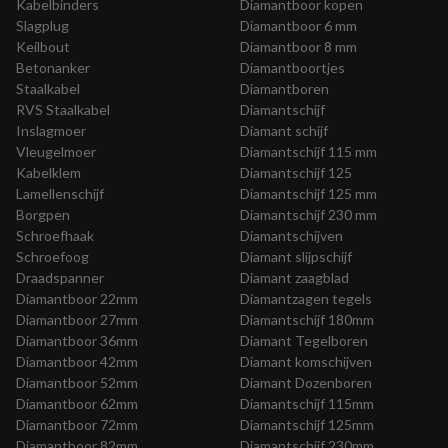
Kabelbinders
Diamantboor kopen
Slagplug
Diamantboor 6 mm
Keilbout
Diamantboor 8 mm
Betonanker
Diamantboortjes
Staalkabel
Diamantboren
RVS Staalkabel
Diamantschijf
Inslagmoer
Diamant schijf
Vleugelmoer
Diamantschijf 115 mm
Kabelklem
Diamantschijf 125
Lamellenschijf
Diamantschijf 125 mm
Borgpen
Diamantschijf 230 mm
Schroefhaak
Diamantschijven
Schroefoog
Diamant slijpschijf
Draadspanner
Diamant zaagblad
Diamantboor 22mm
Diamantzagen tegels
Diamantboor 27mm
Diamantschijf 180mm
Diamantboor 36mm
Diamant Tegelboren
Diamantboor 42mm
Diamant komschijven
Diamantboor 52mm
Diamant Dozenboren
Diamantboor 62mm
Diamantschijf 115mm
Diamantboor 72mm
Diamantschijf 125mm
Diamantboor 82mm
Diamantschijf 230mm