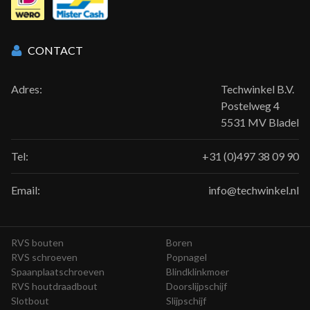
CONTACT
Adres:
Techwinkel B.V.
Postelweg 4
5531 MV Bladel
Tel:
+31 (0)497 38 09 90
Email:
info@techwinkel.nl
RVS bouten
Boren
RVS schroeven
Popnagel
Spaanplaatschroeven
Blindklinkmoer
RVS houtdraadbout
Doorslijpschijf
Slotbout
Slijpschijf