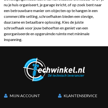
nu je huis organiseert, je garage inricht, of op zoek bent naar
een betrouwbare manier om objecten op te hangen in een
commerciële setting, schroefhaken bieden een stevige,
duurzame en betaalbare oplossing. Kies de juiste
schroefhaak voor jouw behoeften en geniet van een
georganiseerde en opgeruimde ruimte met minimale
inspanning.
MIJN ACCOUNT
KLANTENSERVICE