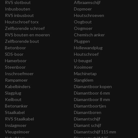
RVS slotbout
Afbraamschijf
Inbusbouten
Dopmoer
RVS inbusbout
Houtschroeven
Houtschroef torx
Oogbout
Zelfborende schroef
Oogmoer
RVS bouten en moeren
Chemisch anker
Zelfborende bout
Pluggen
Betonboor
Hollewandplug
SDS-boor
Houtschroef
Hamerboor
U-beugel
Steenboor
Kooimoer
Inschroefmoer
Machinetap
Rampamoer
Slangklem
Kabelbinders
Diamantboor kopen
Slagplug
Diamantboor 6 mm
Keilbout
Diamantboor 8 mm
Betonanker
Diamantboortjes
Staalkabel
Diamantboren
RVS Staalkabel
Diamantschijf
Inslagmoer
Diamant schijf
Vleugelmoer
Diamantschijf 115 mm