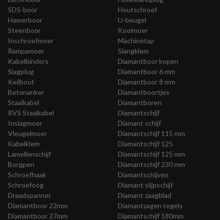
SDS-boor
Houtschroef
Hamerboor
U-beugel
Steenboor
Kooimoer
Inschroefmoer
Machinetap
Rampamoer
Slangklem
Kabelbinders
Diamantboor kopen
Slagplug
Diamantboor 6 mm
Keilbout
Diamantboor 8 mm
Betonanker
Diamantboortjes
Staalkabel
Diamantboren
RVS Staalkabel
Diamantschijf
Inslagmoer
Diamant schijf
Vleugelmoer
Diamantschijf 115 mm
Kabelklem
Diamantschijf 125
Lamellenschijf
Diamantschijf 125 mm
Borgpen
Diamantschijf 230 mm
Schroefhaak
Diamantschijven
Schroefoog
Diamant slijpschijf
Draadspanner
Diamant zaagblad
Diamantboor 22mm
Diamantzagen tegels
Diamantboor 27mm
Diamantschijf 180mm