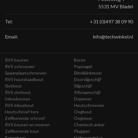
5531 MV Bladel
Tel:
+31 (0)497 38 09 90
Email:
info@techwinkel.nl
RVS bouten
Boren
RVS schroeven
Popnagel
Spaanplaatschroeven
Blindklinkmoer
RVS houtdraadbout
Doorslijpschijf
Slotbout
Slijpschijf
RVS slotbout
Afbraamschijf
Inbusbouten
Dopmoer
RVS inbusbout
Houtschroeven
Houtschroef torx
Oogbout
Zelfborende schroef
Oogmoer
RVS bouten en moeren
Chemisch anker
Zelfborende bout
Pluggen
Betonboor
Hollewandplug