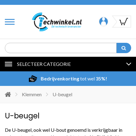
SELECTEER CATEGORIE
Bedrijvenkorting
tot wel
35%!
Klemmen
U-beugel
U-beugel
De U-beugel, ook wel U-bout genoemd is verkrijgbaar in