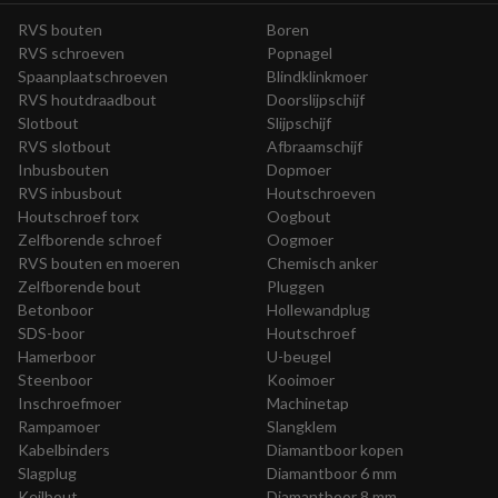
RVS bouten
Boren
RVS schroeven
Popnagel
Spaanplaatschroeven
Blindklinkmoer
RVS houtdraadbout
Doorslijpschijf
Slotbout
Slijpschijf
RVS slotbout
Afbraamschijf
Inbusbouten
Dopmoer
RVS inbusbout
Houtschroeven
Houtschroef torx
Oogbout
Zelfborende schroef
Oogmoer
RVS bouten en moeren
Chemisch anker
Zelfborende bout
Pluggen
Betonboor
Hollewandplug
SDS-boor
Houtschroef
Hamerboor
U-beugel
Steenboor
Kooimoer
Inschroefmoer
Machinetap
Rampamoer
Slangklem
Kabelbinders
Diamantboor kopen
Slagplug
Diamantboor 6 mm
Keilbout
Diamantboor 8 mm