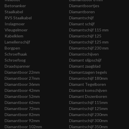
Betonanker
Diamantboortjes
Staalkabel
Diamantboren
RVS Staalkabel
Diamantschijf
Inslagmoer
Diamant schijf
Vleugelmoer
Diamantschijf 115 mm
Kabelklem
Diamantschijf 125
Lamellenschijf
Diamantschijf 125 mm
Borgpen
Diamantschijf 230 mm
Schroefhaak
Diamantschijven
Schroefoog
Diamant slijpschijf
Draadspanner
Diamant zaagblad
Diamantboor 22mm
Diamantzagen tegels
Diamantboor 27mm
Diamantschijf 180mm
Diamantboor 36mm
Diamant Tegelboren
Diamantboor 42mm
Diamant komschijven
Diamantboor 52mm
Diamant Dozenboren
Diamantboor 62mm
Diamantschijf 115mm
Diamantboor 72mm
Diamantschijf 125mm
Diamantboor 82mm
Diamantschijf 230mm
Diamantboor 92mm
Diamantschijf 300mm
Diamantboor 102mm
Diamantschijf 350mm