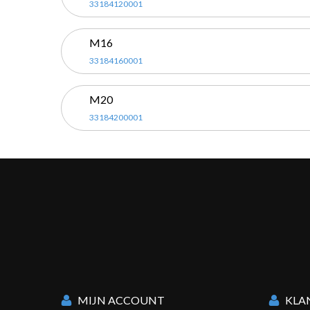
33184120001
M16
33184160001
M20
33184200001
MIJN ACCOUNT
KLA