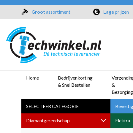
Groot
assortiment
Lage
prijzen
Home
Bedrijvenkorting
Verzendin
& Snel Bestellen
&
Bezorging
SELECTEER CATEGORIE
Bevestig
Diamantgereedschap
Elektra