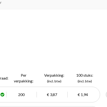
r
Per
Verpakking:
100 stuks:
raad:
verpakking:
(incl. btw)
(incl. btw)
200
€ 3,87
€ 1,94