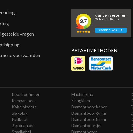
zending
aling
l gestelde vragen
pshipping
BETAALMETHODEN
emene voorwaarden
Inschroefmoer
Machinetap
D
Rampamoer
Slangklem
D
Kabelbinders
Diamantboor kopen
D
Slagplug
Diamantboor 6 mm
D
Keilbout
Diamantboor 8 mm
D
Betonanker
Diamantboortjes
D
Staalkabel
Diamantboren
D