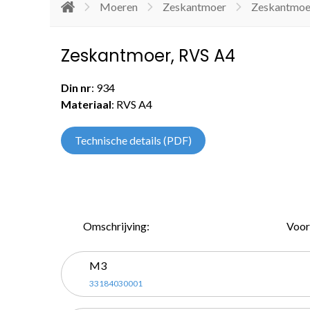
Moeren
Zeskantmoer
Zeskantmoe
Zeskantmoer, RVS A4
Din nr
: 934
Materiaal
: RVS A4
Technische details (PDF)
Omschrijving:
Voor
M3
33184030001