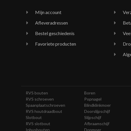
Mijn account
Ver
Afleveradressen
Bet
Bestel geschiedenis
Vee
Favoriete producten
Dro
Alg
RVS bouten
Boren
RVS schroeven
Popnagel
Spaanplaatschroeven
Blindklinkmoer
RVS houtdraadbout
Doorslijpschijf
Slotbout
Slijpschijf
RVS slotbout
Afbraamschijf
Inbusbouten
Dopmoer