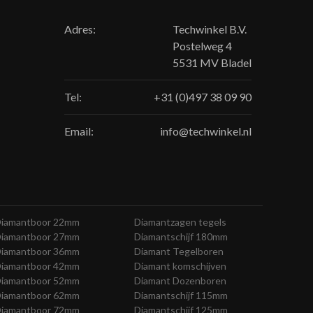
Adres:
Techwinkel B.V.
Postelweg 4
5531 MV Bladel
Tel:
+31 (0)497 38 09 90
Email:
info@techwinkel.nl
iamantboor 22mm
Diamantzagen tegels
iamantboor 27mm
Diamantschijf 180mm
iamantboor 36mm
Diamant Tegelboren
iamantboor 42mm
Diamant komschijven
iamantboor 52mm
Diamant Dozenboren
iamantboor 62mm
Diamantschijf 115mm
iamantboor 72mm
Diamantschijf 125mm