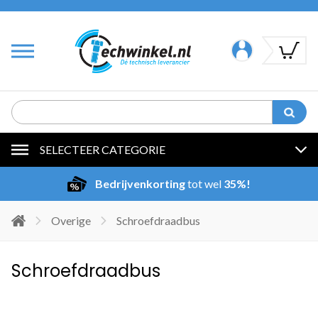
SELECTEER CATEGORIE
Bedrijvenkorting
tot wel
35%!
Overige
Schroefdraadbus
Schroefdraadbus