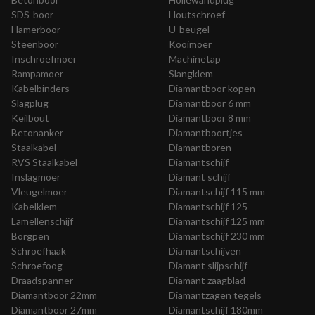
SDS-boor
Houtschroef
Hamerboor
U-beugel
Steenboor
Kooimoer
Inschroefmoer
Machinetap
Rampamoer
Slangklem
Kabelbinders
Diamantboor kopen
Slagplug
Diamantboor 6 mm
Keilbout
Diamantboor 8 mm
Betonanker
Diamantboortjes
Staalkabel
Diamantboren
RVS Staalkabel
Diamantschijf
Inslagmoer
Diamant schijf
Vleugelmoer
Diamantschijf 115 mm
Kabelklem
Diamantschijf 125
Lamellenschijf
Diamantschijf 125 mm
Borgpen
Diamantschijf 230 mm
Schroefhaak
Diamantschijven
Schroefoog
Diamant slijpschijf
Draadspanner
Diamant zaagblad
Diamantboor 22mm
Diamantzagen tegels
Diamantboor 27mm
Diamantschijf 180mm