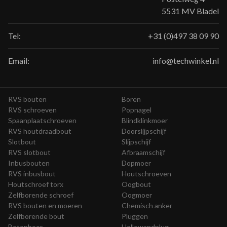
5531 MV Bladel
Tel:
+31 (0)497 38 09 90
Email:
info@techwinkel.nl
RVS bouten
Boren
RVS schroeven
Popnagel
Spaanplaatschroeven
Blindklinkmoer
RVS houtdraadbout
Doorslijpschijf
Slotbout
Slijpschijf
RVS slotbout
Afbraamschijf
Inbusbouten
Dopmoer
RVS inbusbout
Houtschroeven
Houtschroef torx
Oogbout
Zelfborende schroef
Oogmoer
RVS bouten en moeren
Chemisch anker
Zelfborende bout
Pluggen
Betonboor
Hollewandplug