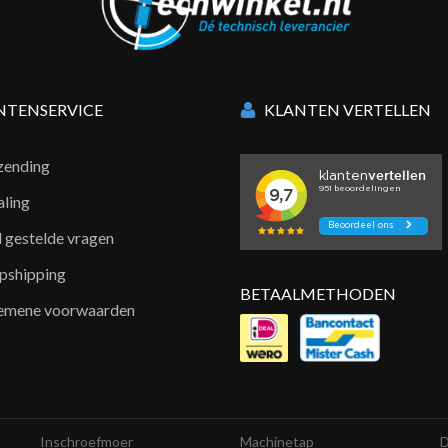
NTENSERVICE
KLANTEN VERTELLEN
zending
aling
l gestelde vragen
pshipping
BETAALMETHODEN
emene voorwaarden
Inschroefmoer
Machinetap
D