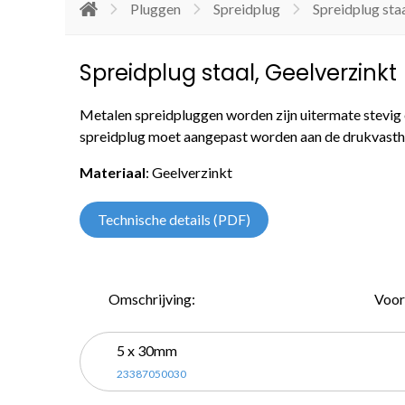
Pluggen
Spreidplug
Spreidplug sta
Spreidplug staal, Geelverzinkt
Metalen spreidpluggen worden zijn uitermate stevig
spreidplug moet aangepast worden aan de drukvasth
Materiaal
: Geelverzinkt
Technische details (PDF)
Omschrijving:
Voor
5 x 30mm
23387050030