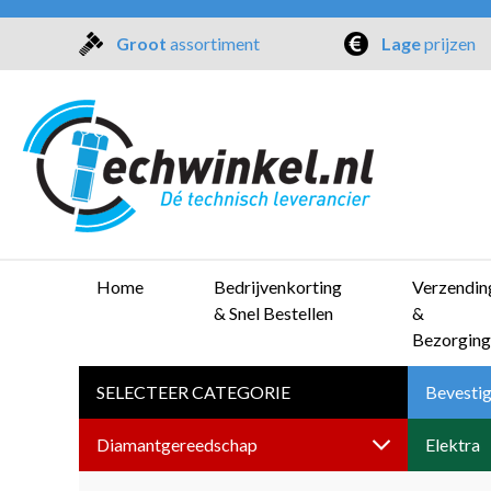
Groot
assortiment
Lage
prijzen
Home
Bedrijvenkorting
Verzendin
& Snel Bestellen
&
Bezorging
SELECTEER CATEGORIE
Bevestig
Diamantgereedschap
Elektra