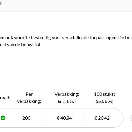
al
 en ook warmte bestendig voor verschillende toepassingen. De bo
eid van de bouwstof
Per
Verpakking:
100 stuks:
raad:
verpakking:
(incl. btw)
(incl. btw)
200
€ 40,84
€ 20,42