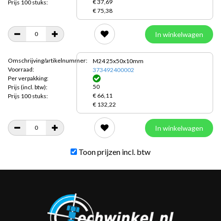
€ 37,69
Prijs 100 stuks:
€ 75,38
In winkelwagen
Omschrijving/artikelnummer:
M24 25x50x10mm
Voorraad:
373492400002
Per verpakking:
50
Prijs
(incl. btw):
€ 66,11
Prijs 100 stuks:
€ 132,22
In winkelwagen
Toon prijzen incl. btw