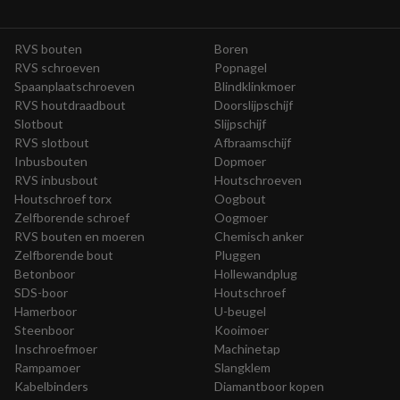
RVS bouten
Boren
RVS schroeven
Popnagel
Spaanplaatschroeven
Blindklinkmoer
RVS houtdraadbout
Doorslijpschijf
Slotbout
Slijpschijf
RVS slotbout
Afbraamschijf
Inbusbouten
Dopmoer
RVS inbusbout
Houtschroeven
Houtschroef torx
Oogbout
Zelfborende schroef
Oogmoer
RVS bouten en moeren
Chemisch anker
Zelfborende bout
Pluggen
Betonboor
Hollewandplug
SDS-boor
Houtschroef
Hamerboor
U-beugel
Steenboor
Kooimoer
Inschroefmoer
Machinetap
Rampamoer
Slangklem
Kabelbinders
Diamantboor kopen