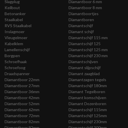
Slagplug
Diamantboor 6 mm
Keilbout
Diamantboor 8 mm
Betonanker
Diamantboortjes
Staalkabel
Diamantboren
RVS Staalkabel
Diamantschijf
Inslagmoer
Diamant schijf
Vleugelmoer
Diamantschijf 115 mm
Kabelklem
Diamantschijf 125
Lamellenschijf
Diamantschijf 125 mm
Borgpen
Diamantschijf 230 mm
Schroefhaak
Diamantschijven
Schroefoog
Diamant slijpschijf
Draadspanner
Diamant zaagblad
Diamantboor 22mm
Diamantzagen tegels
Diamantboor 27mm
Diamantschijf 180mm
Diamantboor 36mm
Diamant Tegelboren
Diamantboor 42mm
Diamant komschijven
Diamantboor 52mm
Diamant Dozenboren
Diamantboor 62mm
Diamantschijf 115mm
Diamantboor 72mm
Diamantschijf 125mm
Diamantboor 82mm
Diamantschijf 230mm
Diamantboor 92mm
Diamantschijf 300mm