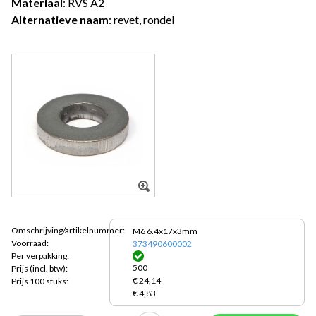
Materiaal
: RVS A2
Alternatieve naam
: revet, rondel
Omschrijving/artikelnummer:
M6 6.4x17x3mm
Voorraad:
373490600002
Per verpakking:
500
Prijs
(incl. btw):
€ 24,14
Prijs 100 stuks:
€ 4,83