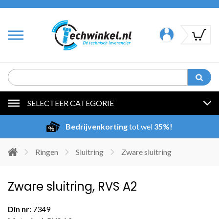
SELECTEER CATEGORIE
Bedrijvenkorting
tot wel
35%!
Ringen
Sluitring
Zware sluitring
Zware sluitring, RVS A2
Din nr
: 7349