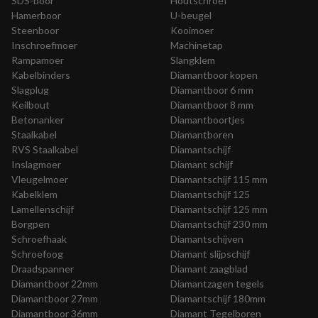
SDS-boor
Houtschroef
Hamerboor
U-beugel
Steenboor
Kooimoer
Inschroefmoer
Machinetap
Rampamoer
Slangklem
Kabelbinders
Diamantboor kopen
Slagplug
Diamantboor 6 mm
Keilbout
Diamantboor 8 mm
Betonanker
Diamantboortjes
Staalkabel
Diamantboren
RVS Staalkabel
Diamantschijf
Inslagmoer
Diamant schijf
Vleugelmoer
Diamantschijf 115 mm
Kabelklem
Diamantschijf 125
Lamellenschijf
Diamantschijf 125 mm
Borgpen
Diamantschijf 230 mm
Schroefhaak
Diamantschijven
Schroefoog
Diamant slijpschijf
Draadspanner
Diamant zaagblad
Diamantboor 22mm
Diamantzagen tegels
Diamantboor 27mm
Diamantschijf 180mm
Diamantboor 36mm
Diamant Tegelboren