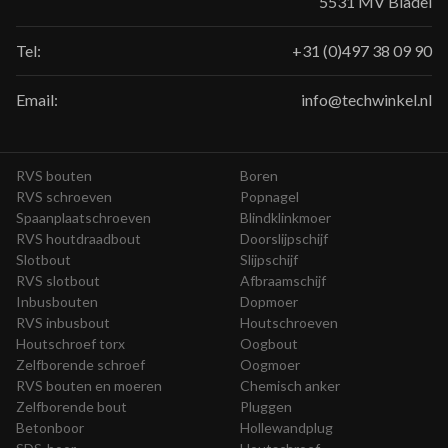
5531 MV Bladel
Tel:
+31 (0)497 38 09 90
Email:
info@techwinkel.nl
RVS bouten
Boren
RVS schroeven
Popnagel
Spaanplaatschroeven
Blindklinkmoer
RVS houtdraadbout
Doorslijpschijf
Slotbout
Slijpschijf
RVS slotbout
Afbraamschijf
Inbusbouten
Dopmoer
RVS inbusbout
Houtschroeven
Houtschroef torx
Oogbout
Zelfborende schroef
Oogmoer
RVS bouten en moeren
Chemisch anker
Zelfborende bout
Pluggen
Betonboor
Hollewandplug