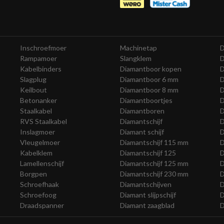
Inschroefmoer
Machinetap
D
Rampamoer
Slangklem
D
Kabelbinders
Diamantboor kopen
D
Slagplug
Diamantboor 6 mm
D
Keilbout
Diamantboor 8 mm
D
Betonanker
Diamantboortjes
D
Staalkabel
Diamantboren
D
RVS Staalkabel
Diamantschijf
D
Inslagmoer
Diamant schijf
D
Vleugelmoer
Diamantschijf 115 mm
D
Kabelklem
Diamantschijf 125
D
Lamellenschijf
Diamantschijf 125 mm
D
Borgpen
Diamantschijf 230 mm
D
Schroefhaak
Diamantschijven
D
Schroefoog
Diamant slijpschijf
D
Draadspanner
Diamant zaagblad
D