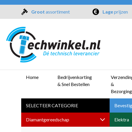
Groot
assortiment
Lage
prijzen
Home
Bedrijvenkorting
Verzendin
& Snel Bestellen
&
Bezorging
SELECTEER CATEGORIE
Bevestig
Diamantgereedschap
Elektra