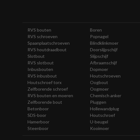
RVS bouten
Boren
RVS schroeven
Popnagel
Spaanplaatschroeven
Blindklinkmoer
RVS houtdraadbout
Doorslijpschijf
Slotbout
Slijpschijf
RVS slotbout
Afbraamschijf
Inbusbouten
Dopmoer
RVS inbusbout
Houtschroeven
Houtschroef torx
Oogbout
Zelfborende schroef
Oogmoer
RVS bouten en moeren
Chemisch anker
Zelfborende bout
Pluggen
Betonboor
Hollewandplug
SDS-boor
Houtschroef
Hamerboor
U-beugel
Steenboor
Kooimoer