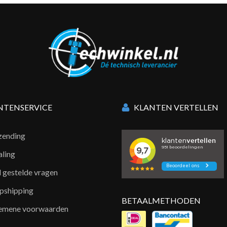
NTENSERVICE
KLANTEN VERTELLEN
zending
aling
l gestelde vragen
pshipping
BETAALMETHODEN
emene voorwaarden