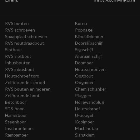
RVS bouten
Boren
RVS schroeven
Popnagel
Spaanplaatschroeven
Blindklinkmoer
RVS houtdraadbout
Doorslijpschijf
Slotbout
Slijpschijf
RVS slotbout
Afbraamschijf
Inbusbouten
Dopmoer
RVS inbusbout
Houtschroeven
Houtschroef torx
Oogbout
Zelfborende schroef
Oogmoer
RVS bouten en moeren
Chemisch anker
Zelfborende bout
Pluggen
Betonboor
Hollewandplug
SDS-boor
Houtschroef
Hamerboor
U-beugel
Steenboor
Kooimoer
Inschroefmoer
Machinetap
Rampamoer
Slangklem