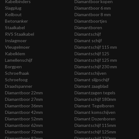
Kabelbinders
Diamantboor kopen
Slagplug
Diamantboor 6 mm
Keilbout
Diamantboor 8 mm
Betonanker
Diamantboortjes
Staalkabel
Diamantboren
RVS Staalkabel
Diamantschijf
Inslagmoer
Diamant schijf
Vleugelmoer
Diamantschijf 115 mm
Kabelklem
Diamantschijf 125
Lamellenschijf
Diamantschijf 125 mm
Borgpen
Diamantschijf 230 mm
Schroefhaak
Diamantschijven
Schroefoog
Diamant slijpschijf
Draadspanner
Diamant zaagblad
Diamantboor 22mm
Diamantzagen tegels
Diamantboor 27mm
Diamantschijf 180mm
Diamantboor 36mm
Diamant Tegelboren
Diamantboor 42mm
Diamant komschijven
Diamantboor 52mm
Diamant Dozenboren
Diamantboor 62mm
Diamantschijf 115mm
Diamantboor 72mm
Diamantschijf 125mm
Diamantboor 82mm
Diamantschijf 230mm